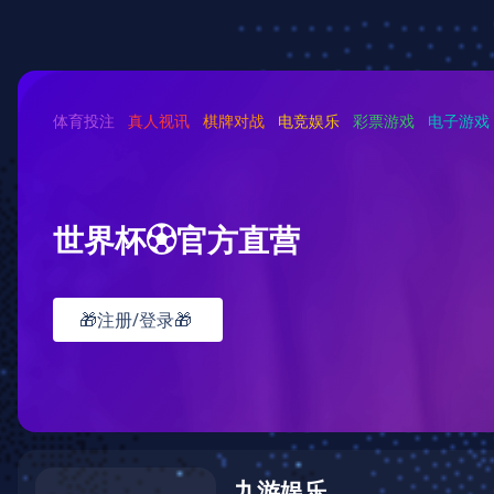
乐鱼网页版直接进
欢迎访问
乐鱼网页版直接进入
，提供
日同步更新千场