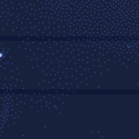
相撞泰山遭英博绝杀0比1落败
0比1不敌对手英博，这场比赛的关键转折点发生在王大雷门将出