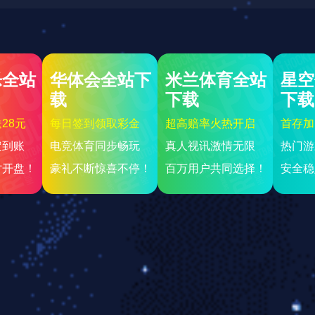
于球队防守体系及门将表现的热议。本文将从四个方面详细分析
对未来的影响。通过深入探讨这些方面，我们可以更全面地理解
以来在球迷心目中都有着很高的评价。然而，在这场与英博的关
图抢在对方前锋之前将球拦截，但由于判断失误，他未能成功触
于他的出击过于激进，正好与跟进的毛伟杰发生了碰撞，使得两
为进球，为英博打开胜利之门。
应该具备良好的判断力和冷静应变能力，而这次错误显然暴露了
承诺会更加努力提升自己的表现。