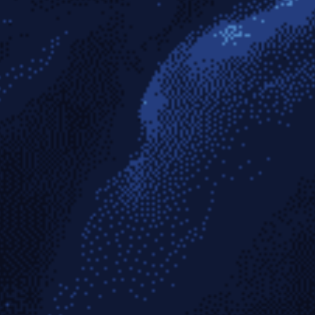
 will hopefully bolster the team's resilience moving forwar
l that with focused training and strategic adjustments, Sha
n upcoming competitions.