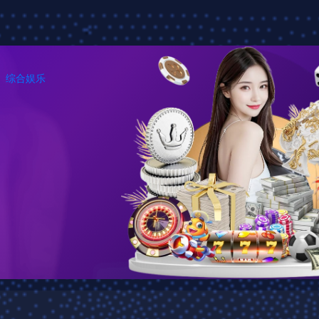
App下载
公司介绍
体育焦点
入
APP与网页版入口｜畅享全球
全面覆盖足球、篮球、电竞等项目的赛事资讯与数据
比赛，聚焦热门体育内容， 助您轻松获取赛事动态
手机App
网页版