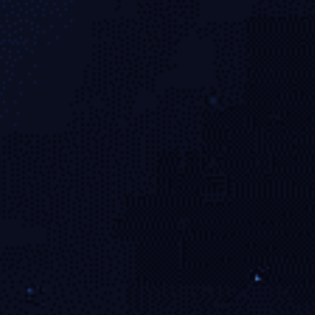
关键策略施压能
是取胜的重要策略之一，尤其是在面对像...