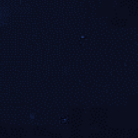
怀念母亲的蒂亚戈席尔瓦
分球能力和团队...
本文主要围绕巴西足球运动员蒂
2026-08-07
意大利足球队庆祝里皮78