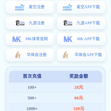
在NBA的竞争激烈舞台上，年轻球员莫布里表达了对
与超级明星哈登携手争夺总冠军的期待。随着新赛季
的来临，莫布里认为这是球队实现梦想的最佳时机。
在这篇文章中，我们将从四个方面详细探讨莫布里的
观点，包括他个人的发展潜力、哈登的影响力、球队
整体实力以及本赛季的特殊机会，最终总结出他们能
否成为争冠热门的关键因素。
1、莫布里的个人发展
作为一名年轻而有潜力的大前锋，莫布里在过去几个
赛季中展现出了极大的天赋和进步。他不仅具备出色