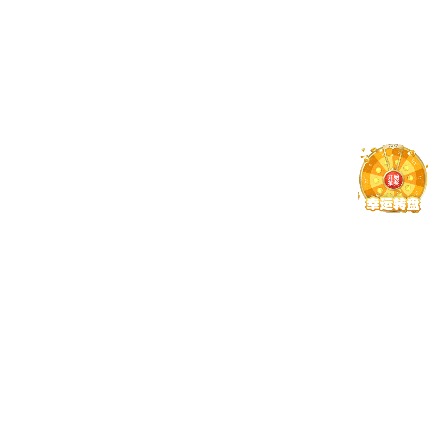
如果能够把握住这个时机，在常规赛中尽早展现出良
好的状态，那么这支团队就很可能在季后赛中走得更
远。同时，成功进入季后赛后的信心提升，也会进一
步促进他们发挥出最高水平，为争冠做好充分准备。
总结：
综合以上分析，可以看出，无论是从个人潜力还是团
队实力来看，莫布里都拥有与哈登携手争冠的重要基
础。而本赛季正是实现这一目标的重要契机，各方因
素共同作用下，他们必将全力以赴，共同迎接挑战，
实现梦想。只有通过不断努力提高自身竞技水准，以
及合理利用外部资源，他们才能真正迈向巅峰之路，
为追逐总冠军而奋斗！