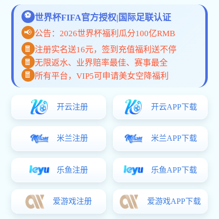
手机App
网页版
莫布里期待与哈登携手争冠认
为本赛季是最佳时机
2026-06-01 01:53
64 次阅读
首页
/
体育焦点