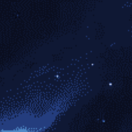
This victory serves as a stepping stone 
foundation built upon individual brilli
上一篇：
2020年至今季后赛三双数据揭秘约…
延伸阅读