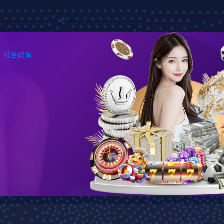
App下载
公司介绍
体育焦点
入
APP与网页版入口｜畅享全球
全面覆盖足球、篮球、电竞等项目的赛事资讯与数据
比赛，聚焦热门体育内容， 助您轻松获取赛事动态
手机App
网页版