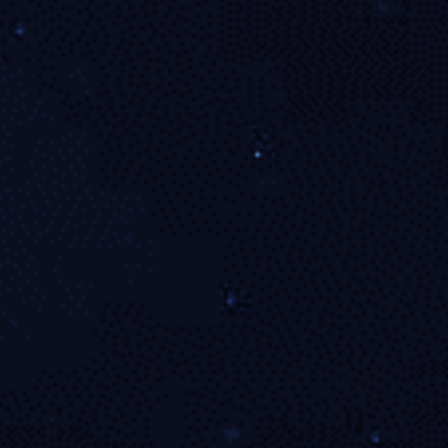
在社交媒体上表
亚戈·席尔瓦因怀念母亲而在社交媒...
若平等对抗结果
往受到多重因素的影响。近日，意大利门...