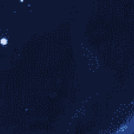
识，使得每位队员都能相互协作，共同实现目标。在这种环境下
泽一样的人才会愈加闪耀光芒，为球队赢得更多胜利。
重要的是增强了整个团队对于即将来临挑战的自信心。在淘汰赛
来遇到强敌时尤为重要。
贵经验，提高自身抗压能力。从小组赛阶段一路走来，如今已经
样的教练以及如埃泽等优秀个体所付出的努力与拼搏精神。
具备争夺冠军奖杯的潜力。随着赛事深入，相信只要继续保持这
一事件，不仅展示了一名年轻球员如何通过努力实现自我价值，
加上合理有效的战术安排，让整个团队朝着更高目标迈进。