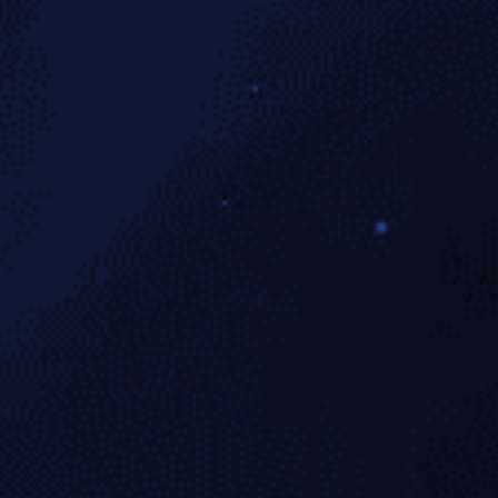
马竞黄潜塞维争抢阿森西
慨近在咫尺却未...
在转会市场的狂潮中，马德里竞
2026-06-09