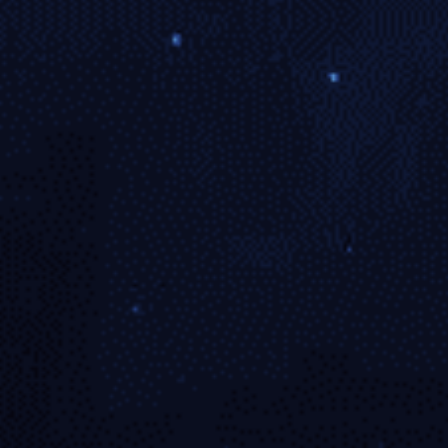
哈登罚球成就再创新高NBA历史第七现役
在NBA的历史长河中，罚球作为一种基本而重要的得分
2026-08-05
王大雷出击失误与毛伟杰相撞泰山遭英博
在最近的一场足球比赛中，山东泰山队以0比1不敌对手