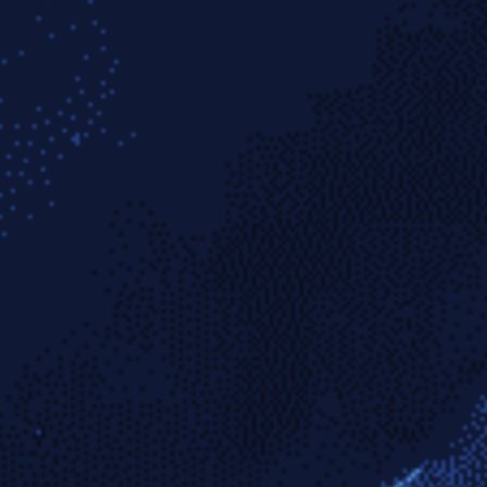
取胜的重要因素之一，他展现出的技术水
体表现的一种满足。
为有这样的核心球员，才能够带领整个团队
球员都能从这样的榜样身上学习，从而更好
虑到了每位球员特点，包括像埃泽这样的攻
果的重要因素之一。
能力，以及精准的数据传递能力，而这正是