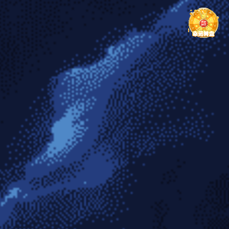
，纵使面对强敌也能保持冷静，从容应对。
阶段，每一场比赛都是至关重要，而连续获
进入淘汰赛，无疑彰显着球队实力不断增
样的状态并不断调整优化战术，他们必将在
也体现出团队合作与个人能力相辅相成的重