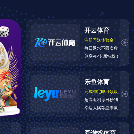
注册入口
体育赛事与数据服务
内容， 支持
APP下载
与
网页使用
，每
，掌握比赛节奏。