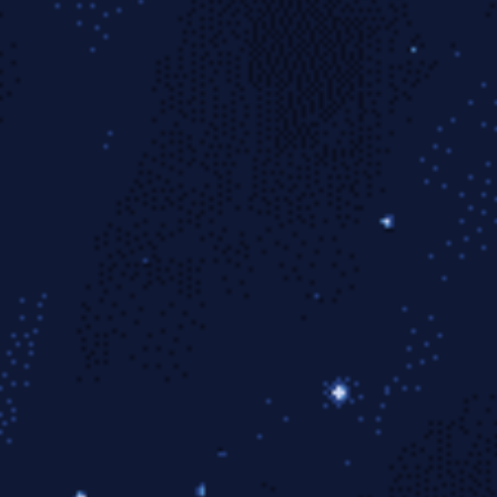
予了高度赞扬。他表示：“今天（指的是比赛当天），埃泽是我们
价不仅体现了教练对球员个人能力的认可，也反映出他对于团队整
赖像埃泽这样优秀的球员，是任何教练都梦寐以求的事情。正因
地增强了队内氛围，有助于进一步提升其他球员的士气和斗志。
希望通过对优秀个体如埃泽进行表扬来激励全队。他相信，每位
就。
球队整体战术层面进行分析。阿尔特塔所制定的战术体系充分考
每位球员都能最大限度地发挥自己的优势，这显然是取得良好效
速反击和有效控球。这种战术要求外围球员必须具备良好的跑动
，通过快速突破撕开对方防线，使得球队能够迅速转守为攻。