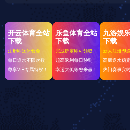
详细阐述：首先，我们将探讨埃泽在比赛
持埃泽的发挥；最后，我们将讨论这场胜
影响力以及阿尔特塔对此的肯定。
1、埃泽的关键表现
在本场比赛中，埃泽展现出了他卓越的技
半场，他通过一次精准传球助攻队友打入
除了助攻外，埃泽在防守端同样表现不俗
极回防，与后卫形成默契配合，有效遏制
总结而言，埃泽不仅仅是一个进攻核心，
脱颖而出，并为球队做出了重要贡献。
2、阿尔特塔对埃泽的评