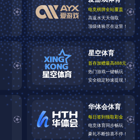
决赛立下赫赫战功。本文将从四个方面进行