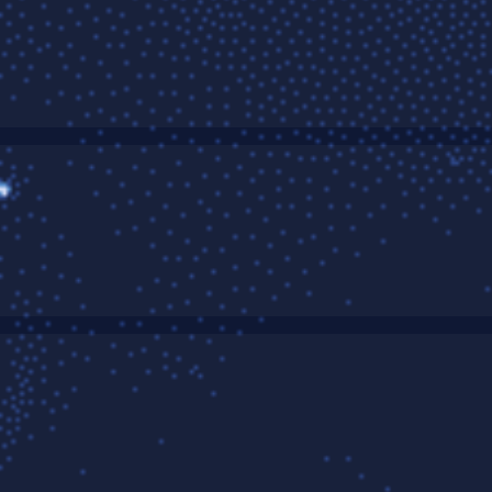
表现助力球队晋级14决赛
球员埃泽的精彩表现，认为他的出色发挥为球队成功晋级1/4