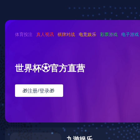
乐鱼网页版直接进
欢迎访问
乐鱼网页版直接进入
，提供
日同步更新千场